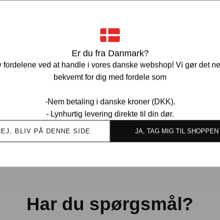
Ve
Er du fra Danmark?
 fordelene ved at handle i vores danske webshop! Vi gør det n
bekvemt for dig med fordele som
-Nem betaling i danske kroner (DKK).
Ov
- Lynhurtig levering direkte til din dør.
kund
NEJ, BLIV PÅ DENNE SIDE
JA, TAG MIG TIL SHOPPEN
Har du spørgsmål?