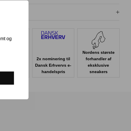
dligeholdelse
emt og
Nordens største
2x nominering til
forhandler af
er 100.000
Dansk Erhvervs e-
eksklusive
er i Danmark
handelspris
sneakers