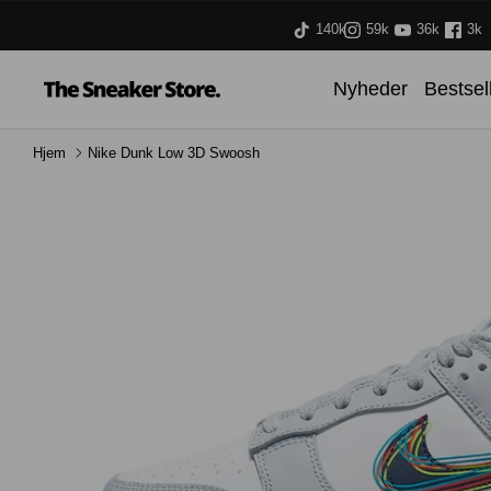
Hop
140k
59k
36k
3k
til
indhold
Nyheder
Bestsel
Hjem
Nike Dunk Low 3D Swoosh