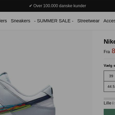
✔ Over 100.000 danske kunder
lers
Sneakers
- SUMMER SALE -
Streetwear
Acces
Nik
Fra
Vælg s
39
44.5
Lille 