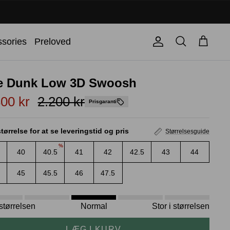
Søg
sories
Preloved
Konto
Kurv
e Dunk Low 3D Swoosh
800 kr
2.200 kr
Prisgaranti
tørrelse for at se leveringstid og pris
Størrelsesguide
%
40
40.5
41
42
42.5
43
44
45
45.5
46
47.5
i størrelsen
Normal
Stor i størrelsen
LÆG I KURV