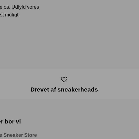
te os. Udfyld vores
st muligt.
Drevet af sneakerheads
r bor vi
e Sneaker Store