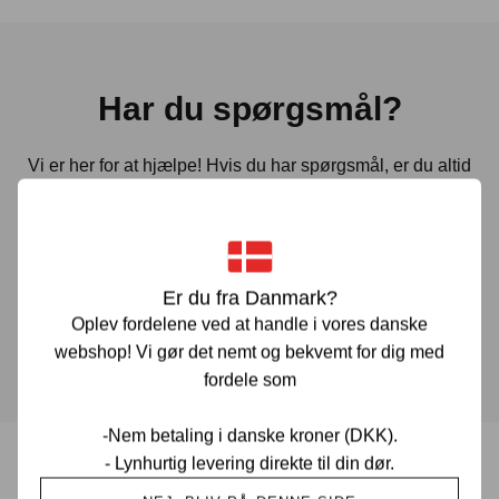
Har du spørgsmål?
Vi er her for at hjælpe! Hvis du har spørgsmål, er du altid
velkommen til at kontakte os. Udfyld vores kontaktformular
gennem linket herunder og vi vender tilbage til dig hurtigst
muligt.
Er du fra Danmark?
Oplev fordelene ved at handle i vores danske
KONTAKT OS
webshop! Vi gør det nemt og bekvemt for dig med
fordele som
-Nem betaling i danske kroner (DKK).
- Lynhurtig levering direkte til din dør.
Prisgaranti i Danmark