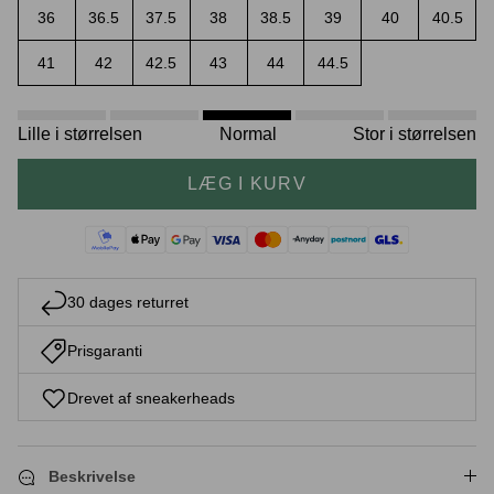
36
36.5
37.5
38
38.5
39
40
40.5
41
42
42.5
43
44
44.5
Crease protectors
Skotræ
Lille i størrelsen
Normal
Stor i størrelsen
LÆG I KURV
30 dages returret
Prisgaranti
Sneaker rengøring
Drevet af sneakerheads
Beskrivelse