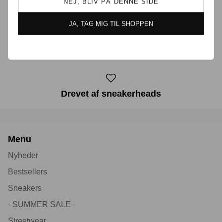
NEJ, BLIV PÅ DENNE SIDE
JA, TAG MIG TIL SHOPPEN
30 dages returret
Drevet af sneakerheads
Menu
Nyheder
Bestsellers
Sneakers
- SUMMER SALE -
Streetwear