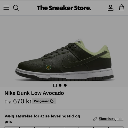
Hop
til
indhold
Sneakers
Stüssy
Accessories
Adidas
Supreme
Nike
BAPE - A Bathing Ape
UGG
TSS Collection
Yeezy
Accessories
Sneaker boks
Nike Dunk Low Avocado
Jordans
670 kr
Fra
Prisgaranti
New Balance
Vælg størrelse for at se leveringstid og
Størrelsesguide
pris
Andre brands