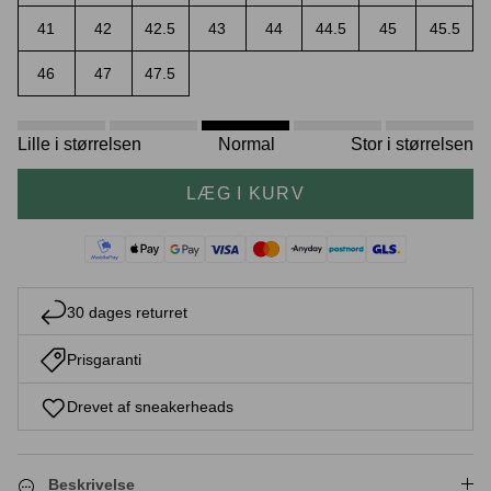
41
42
42.5
43
44
44.5
45
45.5
46
47
47.5
Crease protectors
Skotræ
Lille i størrelsen
Normal
Stor i størrelsen
LÆG I KURV
30 dages returret
Prisgaranti
Sneaker rengøring
Drevet af sneakerheads
Beskrivelse