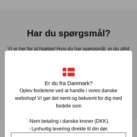
Har du spørgsmål?
Vi er her for at hjælpe! Hvis du har spørgsmål, er du altid
velkommen til at kontakte os. Udfyld vores kontaktformular
gennem linket herunder og vi vender tilbage til dig hurtigst
muligt.
Er du fra Danmark?
Oplev fordelene ved at handle i vores danske
KONTAKT OS
webshop! Vi gør det nemt og bekvemt for dig med
fordele som
-Nem betaling i danske kroner (DKK).
- Lynhurtig levering direkte til din dør.