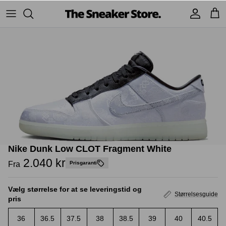
Hop
til
indhold
Sneakers
Stüssy
Accessories
Adidas
Supreme
Nike
BAPE - A Bathing Ape
UGG
TSS Collection
Yeezy
Nike Dunk Low CLOT Fragment White
Accessories
Sneaker boks
2.040 kr
Fra
Prisgaranti
Jordans
Vælg størrelse for at se leveringstid og
New Balance
Størrelsesguide
pris
Andre brands
36
36.5
37.5
38
38.5
39
40
40.5