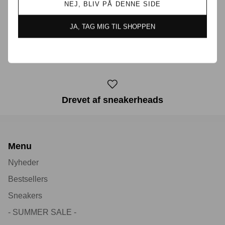
Prisgaranti i Danmark
NEJ, BLIV PÅ DENNE SIDE
JA, TAG MIG TIL SHOPPEN
30 dages returret
Drevet af sneakerheads
Menu
Nyheder
Bestsellers
Sneakers
- SUMMER SALE -