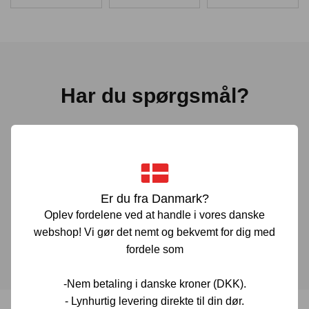
Har du spørgsmål?
Vi er her for at hjælpe! Hvis du har spørgsmål, er du altid
velkommen til at kontakte os. Udfyld vores kontaktformular
gennem linket herunder og vi vender tilbage til dig hurtigst
muligt.
Er du fra Danmark?
Oplev fordelene ved at handle i vores danske
KONTAKT OS
webshop! Vi gør det nemt og bekvemt for dig med
fordele som
-Nem betaling i danske kroner (DKK).
- Lynhurtig levering direkte til din dør.