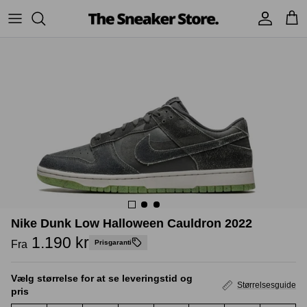
Hop
til
indhold
Sneakers
Stüssy
Accessories
Adidas
Supreme
Nike
BAPE - A Bathing Ape
UGG
TSS Collection
Yeezy
Accessories
Sneaker boks
Nike Dunk Low Halloween Cauldron 2022
Jordans
1.190 kr
Fra
Prisgaranti
New Balance
Vælg størrelse for at se leveringstid og
Størrelsesguide
pris
Andre brands