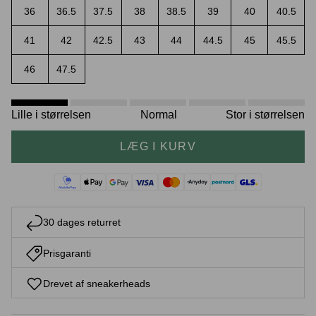
36
36.5
37.5
38
38.5
39
40
40.5
41
42
42.5
43
44
44.5
45
45.5
46
47.5
Crease protectors
Skotræ
Lille i størrelsen
Normal
Stor i størrelsen
LÆG I KURV
30 dages returret
Sneaker rengøring
Prisgaranti
Drevet af sneakerheads