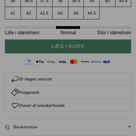
36
36.5
37.5
38
38.5
39
40
40.5
41
42
42.5
43
44
44.5
Crease protectors
Skotræ
Lille i størrelsen
Normal
Stor i størrelsen
LÆG I KURV
30 dages returret
Prisgaranti
Sneaker rengøring
Drevet af sneakerheads
Beskrivelse