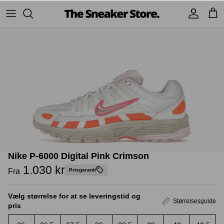
Hop
til
indhold
Sneakers
Stüssy
Accessories
Adidas
Supreme
Nike
BAPE - A Bathing Ape
UGG
TSS Collection
Yeezy
Nike P-6000 Digital Pink Crimson
Accessories
Sneaker boks
Jordans
1.030 kr
Fra
Prisgaranti
New Balance
Vælg størrelse for at se leveringstid og
Størrelsesguide
pris
Andre brands