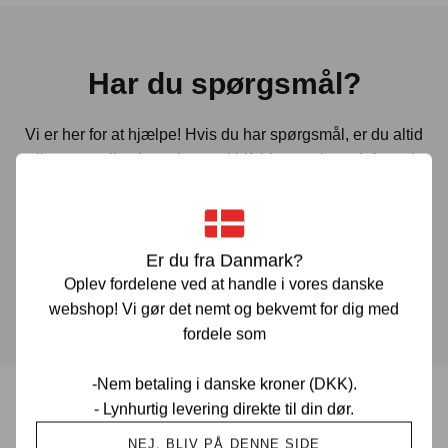
Har du spørgsmål?
Vi er her for at hjælpe! Hvis du har spørgsmål, er du altid
velkommen til at kontakte os. Udfyld vores kontaktformular
gennem linket herunder og vi vender tilbage til dig hurtigst
muligt.
Er du fra Danmark?
KONTAKT OS
Oplev fordelene ved at handle i vores danske
webshop! Vi gør det nemt og bekvemt for dig med
fordele som
-Nem betaling i danske kroner (DKK).
- Lynhurtig levering direkte til din dør.
Prisgaranti i Danmark
NEJ, BLIV PÅ DENNE SIDE