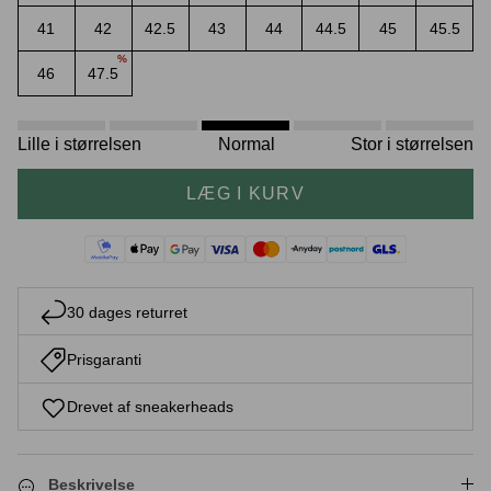
41
42
42.5
43
44
44.5
45
45.5
%
46
47.5
Crease protectors
Skotræ
Lille i størrelsen
Normal
Stor i størrelsen
LÆG I KURV
30 dages returret
Prisgaranti
Sneaker rengøring
Drevet af sneakerheads
Beskrivelse