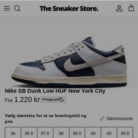
Hop
til
indhold
Sneakers
Stüssy
Accessories
Adidas
Supreme
Nike
BAPE - A Bathing Ape
UGG
TSS Collection
Yeezy
Nike SB Dunk Low HUF New York City
Accessories
Sneaker boks
1.220 kr
Fra
Prisgaranti
Jordans
Vælg størrelse for at se leveringstid og
New Balance
Størrelsesguide
pris
Andre brands
36
36.5
37.5
38
38.5
39
40
40.5