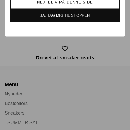
Prisgaranti i Danmark
NEJ, BLIV PÅ DENNE SIDE
JA, TAG MIG TIL SHOPPEN
30 dages returret
Drevet af sneakerheads
Menu
Nyheder
Bestsellers
Sneakers
- SUMMER SALE -