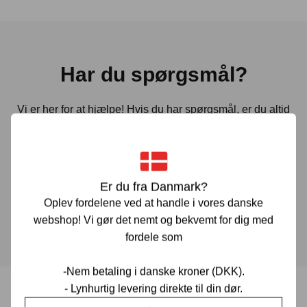
Har du spørgsmål?
Vi er her for at hjælpe! Hvis du har spørgsmål, er du altid
velkommen til at kontakte os. Udfyld vores kontaktformular
gennem linket herunder og vi vender tilbage til dig hurtigst
muligt.
Er du fra Danmark?
Oplev fordelene ved at handle i vores danske
KONTAKT OS
webshop! Vi gør det nemt og bekvemt for dig med
fordele som
-Nem betaling i danske kroner (DKK).
- Lynhurtig levering direkte til din dør.