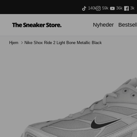
Hop
140k
59k
36k
3k
til
indhold
Nyheder
Bestsel
Hjem
Nike Shox Ride 2 Light Bone Metallic Black