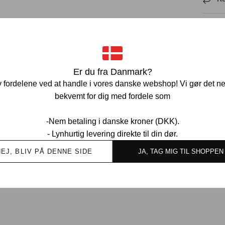
Pr
Ve
Er du fra Danmark?
 fordelene ved at handle i vores danske webshop! Vi gør det n
bekvemt for dig med fordele som
-Nem betaling i danske kroner (DKK).
- Lynhurtig levering direkte til din dør.
Ov
NEJ, BLIV PÅ DENNE SIDE
JA, TAG MIG TIL SHOPPEN
kund