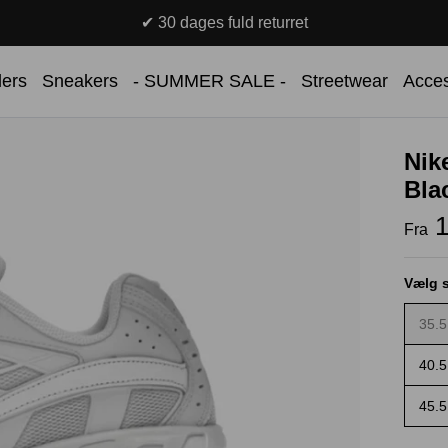
✔ 30 dages fuld returret
lers
Sneakers
- SUMMER SALE -
Streetwear
Acces
Nik
Bla
1
Fra
Vælg s
35.5
40.5
45.5