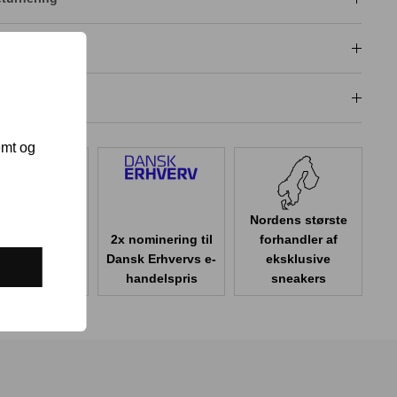
isgaranti
dligeholdelse
emt og
Nordens største
2x nominering til
forhandler af
er 100.000
Dansk Erhvervs e-
eksklusive
er i Danmark
handelspris
sneakers