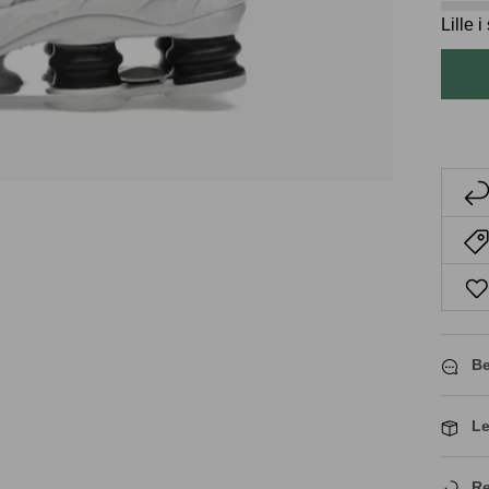
Lille 
Be
Le
Re