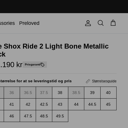
Søg
sories
Preloved
Konto
Kurv
e Shox Ride 2 Light Bone Metallic
ck
.190 kr
Prisgaranti
tørrelse for at se leveringstid og pris
Størrelsesguide
36
36.5
37.5
38
38.5
39
40
41
42
42.5
43
44
44.5
45
46
47.5
48.5
49.5