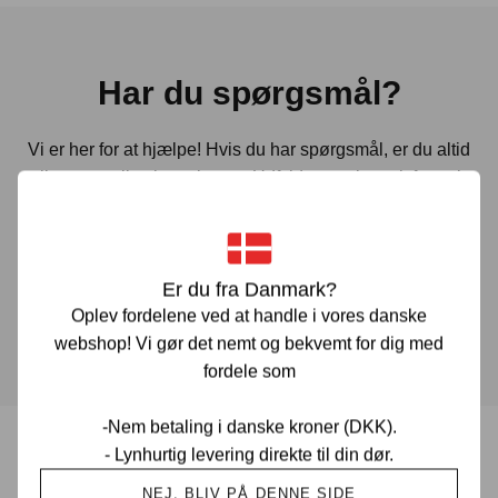
Har du spørgsmål?
Vi er her for at hjælpe! Hvis du har spørgsmål, er du altid
velkommen til at kontakte os. Udfyld vores kontaktformular
gennem linket herunder og vi vender tilbage til dig hurtigst
muligt.
Er du fra Danmark?
KONTAKT OS
Oplev fordelene ved at handle i vores danske
webshop! Vi gør det nemt og bekvemt for dig med
fordele som
-Nem betaling i danske kroner (DKK).
- Lynhurtig levering direkte til din dør.
Prisgaranti i Danmark
NEJ, BLIV PÅ DENNE SIDE