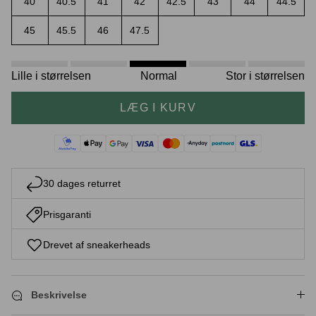
40
40.5
41
42
42.5
43
44
44.5
45
45.5
46
47.5
Crease protectors
Skotræ
Lille i størrelsen
Normal
Stor i størrelsen
LÆG I KURV
30 dages returret
Prisgaranti
Sneaker rengøring
Drevet af sneakerheads
Beskrivelse