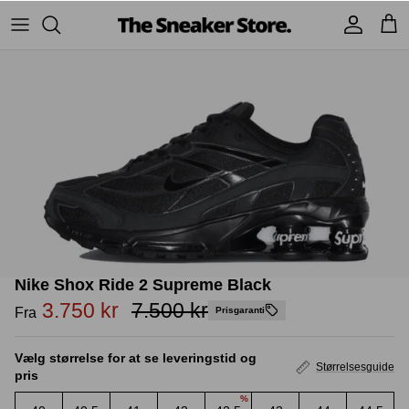
Hop
til
indhold
Sneakers
Stüssy
Accessories
Adidas
Supreme
Nike
BAPE - A Bathing Ape
UGG
TSS Collection
Yeezy
Nike Shox Ride 2 Supreme Black
Accessories
Sneaker boks
Jordans
3.750 kr
7.500 kr
Fra
Prisgaranti
New Balance
Vælg størrelse for at se leveringstid og
Størrelsesguide
pris
Andre brands
%