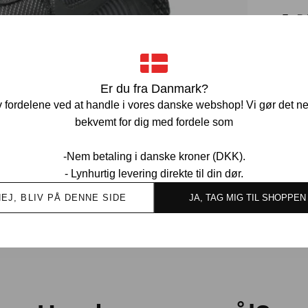
Pr
Ve
Er du fra Danmark?
 fordelene ved at handle i vores danske webshop! Vi gør det n
bekvemt for dig med fordele som
-Nem betaling i danske kroner (DKK).
- Lynhurtig levering direkte til din dør.
Ov
kund
NEJ, BLIV PÅ DENNE SIDE
JA, TAG MIG TIL SHOPPEN