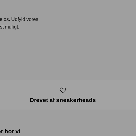
te os. Udfyld vores
st muligt.
Drevet af sneakerheads
r bor vi