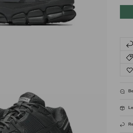
Be
Le
Re