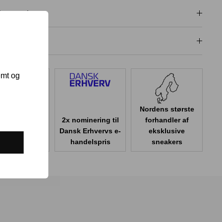
isgaranti
dligeholdelse
emt og
Nordens største
2x nominering til
forhandler af
er 100.000
Dansk Erhvervs e-
eksklusive
er i Danmark
handelspris
sneakers