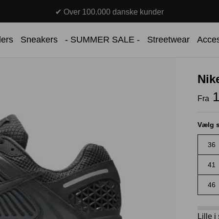
✔ Over 100.000 danske kunder
lers
Sneakers
- SUMMER SALE -
Streetwear
Acces
Nik
1
Fra
Vælg s
36
41
46
Lille 