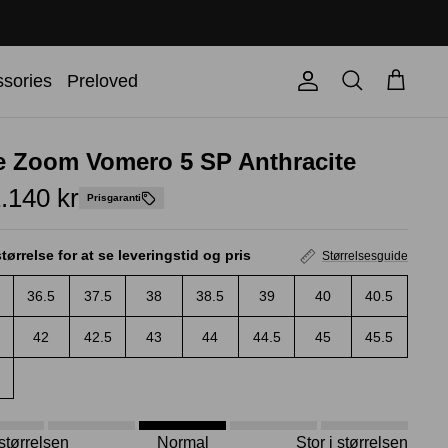
Søg
sories
Preloved
Konto
Kurv
e Zoom Vomero 5 SP Anthracite
.140 kr
Prisgaranti
tørrelse for at se leveringstid og pris
Størrelsesguide
36.5
37.5
38
38.5
39
40
40.5
42
42.5
43
44
44.5
45
45.5
i størrelsen
Normal
Stor i størrelsen