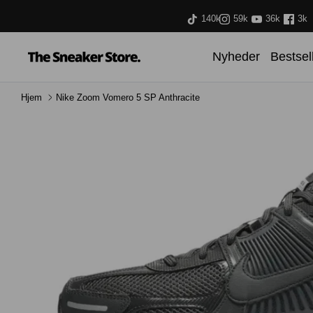
Hop
140k
59k
36k
3k
til
indhold
Nyheder
Bestsel
Hjem
Nike Zoom Vomero 5 SP Anthracite