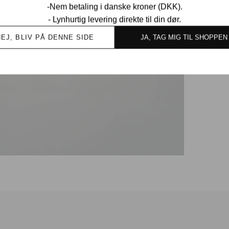
-Nem betaling i danske kroner (DKK).
- Lynhurtig levering direkte til din dør.
NEJ, BLIV PÅ DENNE SIDE
JA, TAG MIG TIL SHOPPEN