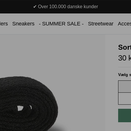
✔ Over 100.000 danske kunder
lers
Sneakers
- SUMMER SALE -
Streetwear
Acces
Sor
30 
Vælg s