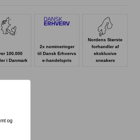
Nordens Største
2x nomineringer
forhandler af
er 100.000
til Dansk Erhvervs
eksklusive
er i Danmark
e-handelspris
sneakers
emt og