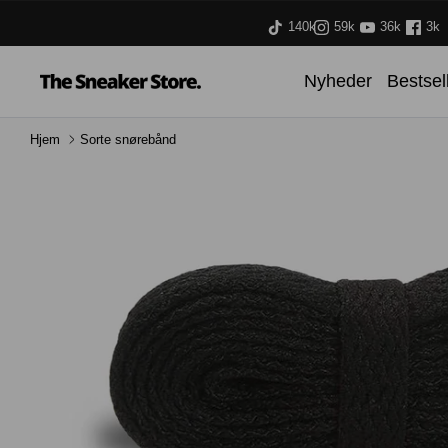
Hop
140k
59k
36k
3k
til
indhold
Nyheder
Bestsel
Hjem
Sorte snørebånd