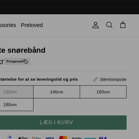
Søg
sories
Preloved
Konto
Kurv
te snørebånd
kr
Prisgaranti
tørrelse for at se leveringstid og pris
Størrelsesguide
120cm
140cm
160cm
180cm
LÆG I KURV