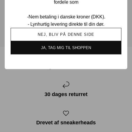
muligt.
fordele som
-Nem betaling i danske kroner (DKK).
KONTAKT OS
- Lynhurtig levering direkte til din dør.
NEJ, BLIV PÅ DENNE SIDE
JA, TAG MIG TIL SHOPPEN
Prisgaranti i Danmark
30 dages returret
Drevet af sneakerheads