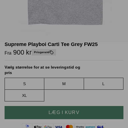
Crease protectors
Skotræ
Supreme Playboi Carti Tee Grey FW25
900 kr
Fra
Prisgaranti
Vælg størrelse for at se leveringstid og
pris
S
M
L
Sneaker rengøring
XL
LÆG I KURV