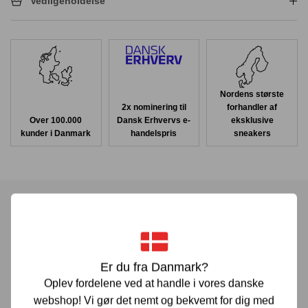
Vedligeholdelse
Nordens største
2x nominering til
forhandler af
Over 100.000
Dansk Erhvervs e-
eksklusive
kunder i Danmark
handelspris
sneakers
Har du spørgsmål?
Er du fra Danmark?
Vi er her for at hjælpe! Hvis du har spørgsmål, er du altid
Oplev fordelene ved at handle i vores danske
velkommen til at kontakte os. Udfyld vores kontaktformular
webshop! Vi gør det nemt og bekvemt for dig med
gennem linket herunder og vi vender tilbage til dig hurtigst