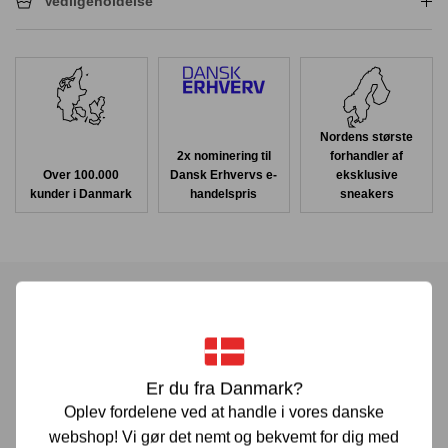
Vedligeholdelse
Nordens største
2x nominering til
forhandler af
Over 100.000
Dansk Erhvervs e-
eksklusive
kunder i Danmark
handelspris
sneakers
Har du spørgsmål?
Er du fra Danmark?
Vi er her for at hjælpe! Hvis du har spørgsmål, er du altid
Oplev fordelene ved at handle i vores danske
velkommen til at kontakte os. Udfyld vores kontaktformular
webshop! Vi gør det nemt og bekvemt for dig med
gennem linket herunder og vi vender tilbage til dig hurtigst