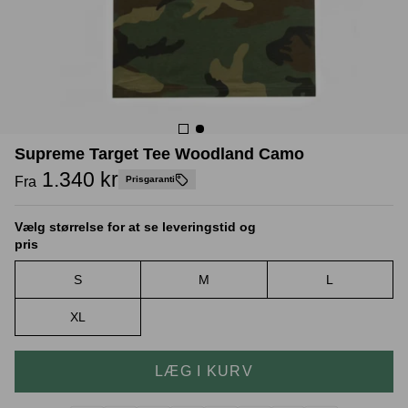
Crease protectors
Skotræ
Supreme Target Tee Woodland Camo
1.340 kr
Fra
Prisgaranti
Vælg størrelse for at se leveringstid og
pris
S
M
L
Sneaker rengøring
XL
LÆG I KURV