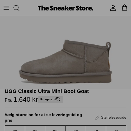
Hop
til
indhold
Sneakers
Stüssy
Accessories
Adidas
Supreme
Nike
BAPE - A Bathing Ape
UGG
TSS Collection
Yeezy
UGG Classic Ultra Mini Boot Goat
Accessories
Sneaker boks
Jordans
1.640 kr
Fra
Prisgaranti
New Balance
Vælg størrelse for at se leveringstid og
Størrelsesguide
pris
Andre brands