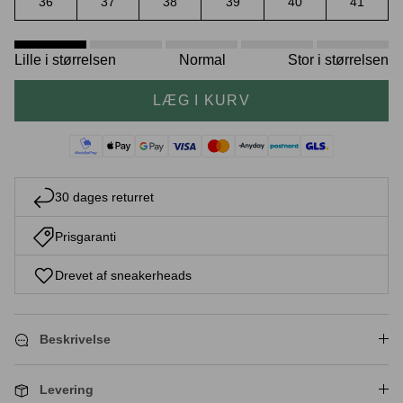
36
37
38
39
40
41
Lille i størrelsen
Normal
Stor i størrelsen
Crease protectors
Skotræ
LÆG I KURV
30 dages returret
Prisgaranti
Drevet af sneakerheads
Sneaker rengøring
Beskrivelse
Levering