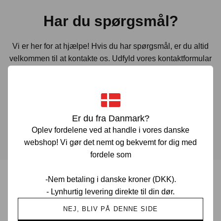
Har du spørgsmål?
Vi er her for at hjælpe! Hvis du har spørgsmål, er du altid
velkommen til at kontakte os. Udfyld vores kontaktformular
gennem linket herunder og vi vender tilbage til dig hurtigst
muligt.
Er du fra Danmark?
KONTAKT OS
Oplev fordelene ved at handle i vores danske
webshop! Vi gør det nemt og bekvemt for dig med
fordele som
-Nem betaling i danske kroner (DKK).
Prisgaranti i Danmark
- Lynhurtig levering direkte til din dør.
NEJ, BLIV PÅ DENNE SIDE