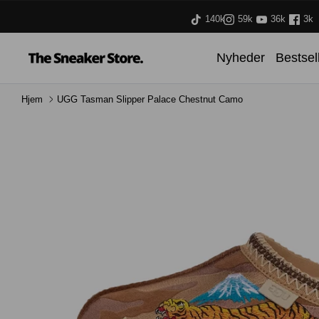
Hop
140k
59k
36k
3k
til
indhold
Nyheder
Bestsel
Hjem
UGG Tasman Slipper Palace Chestnut Camo