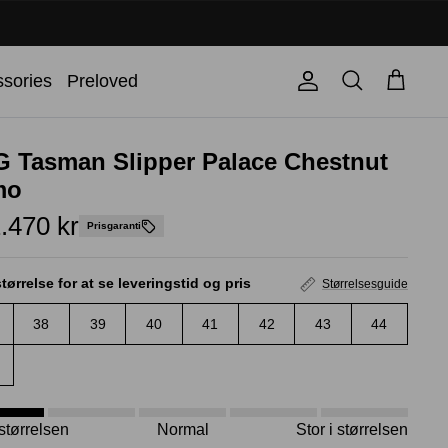
Søg
sories
Preloved
Konto
Kurv
 Tasman Slipper Palace Chestnut
mo
.470 kr
Prisgaranti
tørrelse for at se leveringstid og pris
Størrelsesguide
38
39
40
41
42
43
44
i størrelsen
Normal
Stor i størrelsen