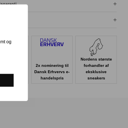
isgaranti
dligeholdelse
emt og
Nordens største
2x nominering til
forhandler af
er 100.000
Dansk Erhvervs e-
eksklusive
er i Danmark
handelspris
sneakers