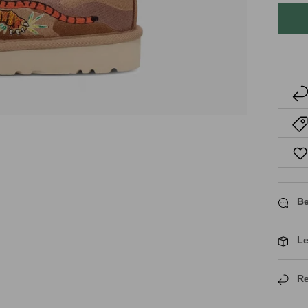
Be
Le
Re