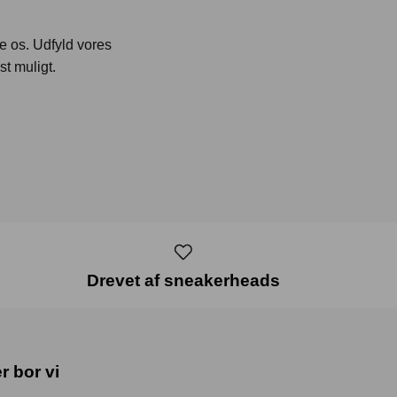
te os. Udfyld vores
st muligt.
Drevet af sneakerheads
r bor vi