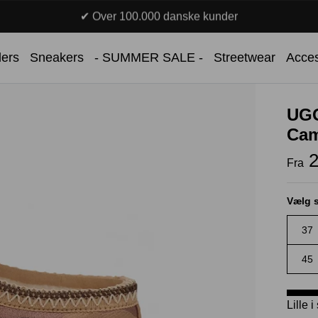
✔ Over 100.000 danske kunder
lers
Sneakers
- SUMMER SALE -
Streetwear
Acces
UGG
Ca
2
Fra
Vælg s
37
45
Lille 