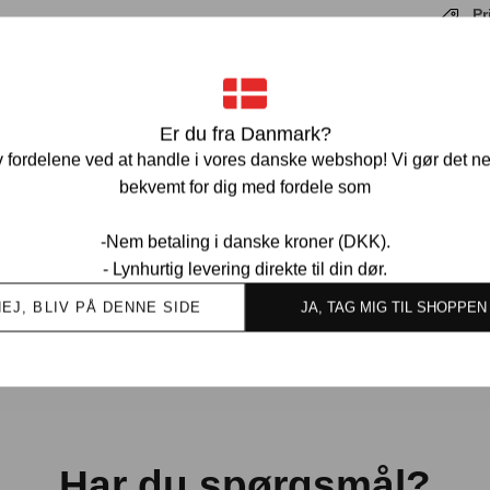
Pr
Ve
Er du fra Danmark?
 fordelene ved at handle i vores danske webshop! Vi gør det n
bekvemt for dig med fordele som
-Nem betaling i danske kroner (DKK).
- Lynhurtig levering direkte til din dør.
Ov
kund
NEJ, BLIV PÅ DENNE SIDE
JA, TAG MIG TIL SHOPPEN
Har du spørgsmål?