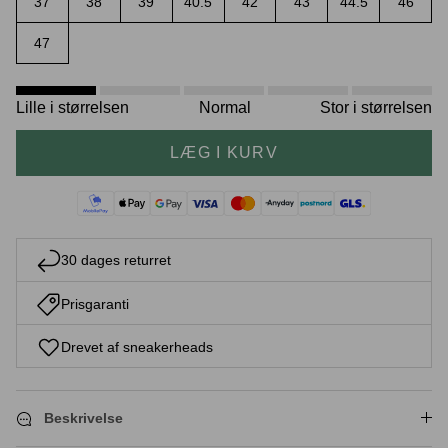
37
38
39
40.5
42
43
44.5
46
47
Crease protectors
Skotræ
Lille i størrelsen
Normal
Stor i størrelsen
LÆG I KURV
30 dages returret
Prisgaranti
Sneaker rengøring
Drevet af sneakerheads
Beskrivelse