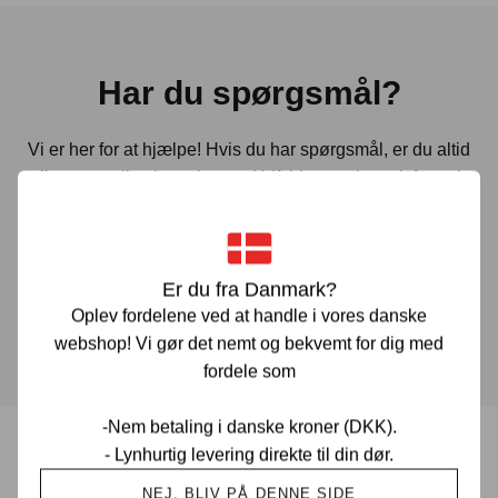
Har du spørgsmål?
Vi er her for at hjælpe! Hvis du har spørgsmål, er du altid
velkommen til at kontakte os. Udfyld vores kontaktformular
gennem linket herunder og vi vender tilbage til dig hurtigst
muligt.
Er du fra Danmark?
KONTAKT OS
Oplev fordelene ved at handle i vores danske
webshop! Vi gør det nemt og bekvemt for dig med
fordele som
-Nem betaling i danske kroner (DKK).
- Lynhurtig levering direkte til din dør.
Prisgaranti i Danmark
NEJ, BLIV PÅ DENNE SIDE