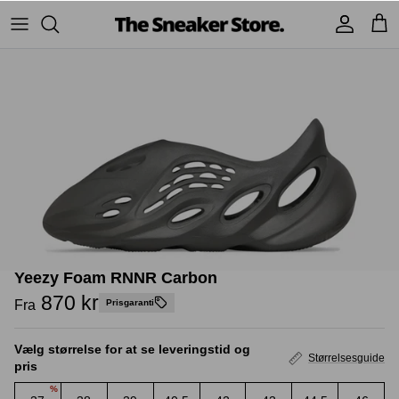
Hop
til
indhold
Sneakers
Stüssy
Accessories
Adidas
Supreme
Nike
BAPE - A Bathing Ape
UGG
TSS Collection
Yeezy
Yeezy Foam RNNR Carbon
Accessories
Sneaker boks
Jordans
870 kr
Fra
Prisgaranti
New Balance
Vælg størrelse for at se leveringstid og
Størrelsesguide
pris
Andre brands
%