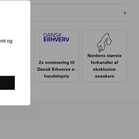
dligeholdelse
emt og
Nordens største
2x nominering til
forhandler af
er 100.000
Dansk Erhvervs e-
eksklusive
er i Danmark
handelspris
sneakers