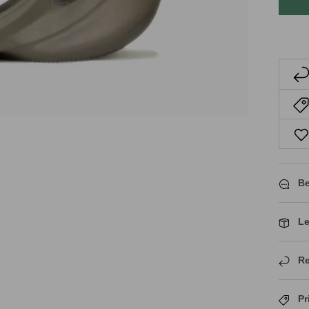
Be
Le
Re
Pr