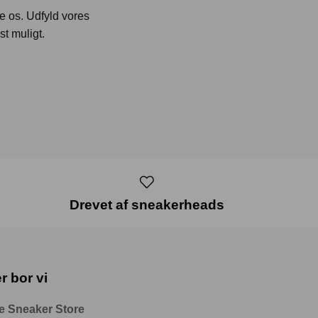
te os. Udfyld vores
st muligt.
Drevet af sneakerheads
r bor vi
e Sneaker Store