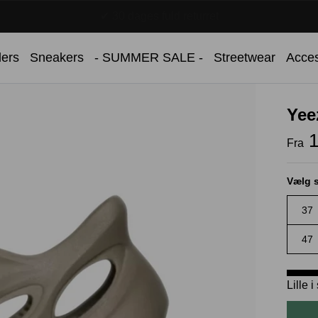
✔ Over 100.000 danske kunder
lers
Sneakers
- SUMMER SALE -
Streetwear
Acces
Yee
1
Fra
Vælg s
37
47
Lille 