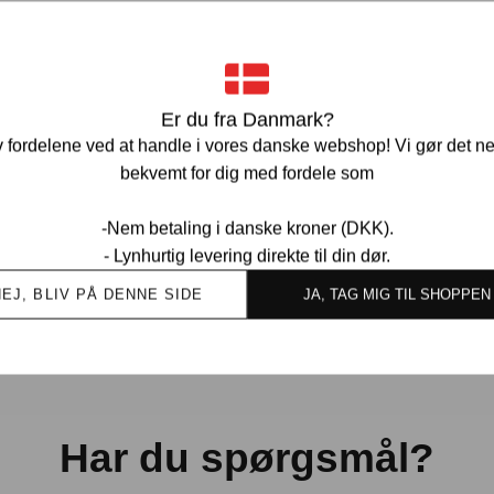
Ve
Er du fra Danmark?
 fordelene ved at handle i vores danske webshop! Vi gør det n
bekvemt for dig med fordele som
-Nem betaling i danske kroner (DKK).
Ov
- Lynhurtig levering direkte til din dør.
kund
NEJ, BLIV PÅ DENNE SIDE
JA, TAG MIG TIL SHOPPEN
Har du spørgsmål?