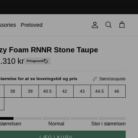
Søg
sories
Preloved
Konto
Kurv
zy Foam RNNR Stone Taupe
.310 kr
Prisgaranti
tørrelse for at se leveringstid og pris
Størrelsesguide
38
39
40.5
42
43
44.5
46
i størrelsen
Normal
Stor i størrelsen
LÆG I KURV