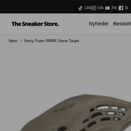
Hop
140k
59k
36k
3k
til
indhold
Nyheder
Bestsel
Hjem
Yeezy Foam RNNR Stone Taupe